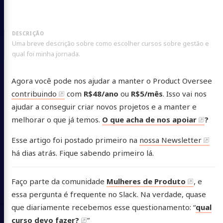
Uma breve descrição sobre como escolher cursos sobre gestão e
qual foi minha jornada.
Agora você pode nos ajudar a manter o Product Oversee
contribuindo
com
R$48/ano
ou
R$5/mês
. Isso vai nos
ajudar a conseguir criar novos projetos e a manter e
melhorar o que já temos.
O que acha de nos apoiar
?
Esse artigo foi postado primeiro na
nossa Newsletter
há dias atrás. Fique sabendo primeiro lá.
Faço parte da comunidade
Mulheres de Produto
, e
essa pergunta é frequente no Slack. Na verdade, quase
que diariamente recebemos esse questionamento: “
qual
curso devo fazer?
”