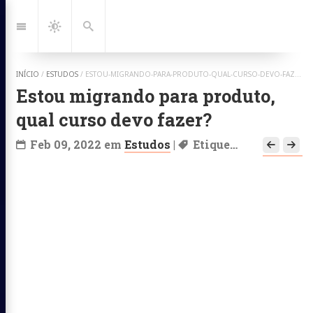
Ir
para:
Navegação
Dark
Busca
Mode
INÍCIO
/
ESTUDOS
/
ESTOU-MIGRANDO-PARA-PRODUTO-QUAL-CURSO-DEVO-FAZER
Estou migrando para produto,
qual curso devo fazer?
Feb 09, 2022
em
Estudos
|
Etiquetas:
Mercado
,