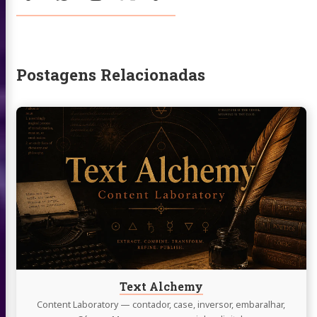
Sociais:
/
Twitter
Postagens Relacionadas
Continue
lendo
Text
Alchemy
Text Alchemy
Content Laboratory — contador, case, inversor, embaralhar,