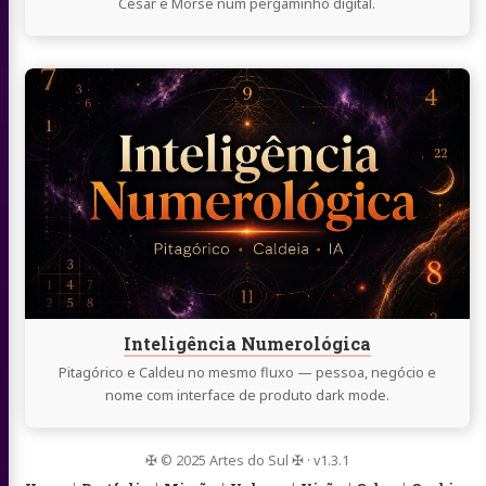
César e Morse num pergaminho digital.
Continue
lendo
Inteligência
Numerológica
Inteligência Numerológica
Pitagórico e Caldeu no mesmo fluxo — pessoa, negócio e
nome com interface de produto dark mode.
✠ © 2025 Artes do Sul ✠ · v1.3.1