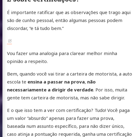
folio
É importante ratificar que as observações que trago aqui
 Somos
são de cunho pessoal, então algumas pessoas podem
discordar, “e tá tudo bem.”
Fazemos
Fazemos
udos
Vou fazer uma analogia para clarear melhor minha
opinião a respeito.
mentas
lvimento
Bem, quando você vai tirar a carteira de motorista, a auto
escola te
ensina a passar na prova
,
não
tato
necessariamente a dirigir de verdade
. Por isso, muita
gente tem carteira de motorista, mas não sabe dirigir.
e
atsApp
Instagram
X
buymeacoffee
E o que isso tem a ver com certificação? Tudo! Você paga
/
um valor “absurdo” apenas para fazer uma prova,
baseada num assunto específico, para não dizer único,
Twitter
caso atinja a pontuação requerida, ganha uma certificação